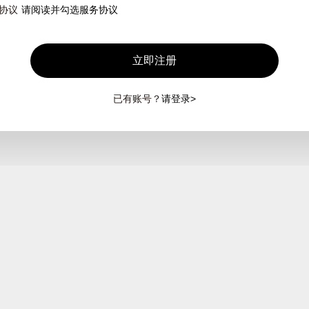
协议
请阅读并勾选服务协议
立即注册
已有账号？
请登录>