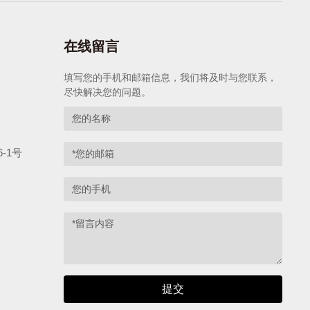
在线留言
填写您的手机和邮箱信息，我们将及时与您联系，
尽快解决您的问题。
-1号
提交