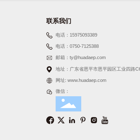
联系我们
电话：15975093389
电话：0750-7125388
邮箱：ty@huadaep.com
地址：广东省恩平市恩平园区工业四路C6
网址: www.huadaep.com
微信：