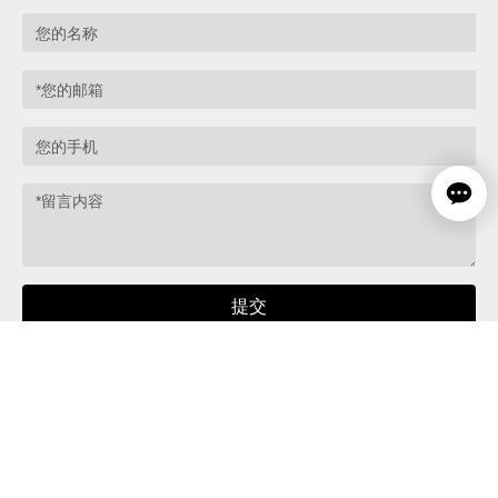
提交
版权所有© 恩平市天悦音响科技有限公司
营业执照
网站建设：
中企动力
江门
|
SEO
|
城市分站
粤ICP备2025452828号-1